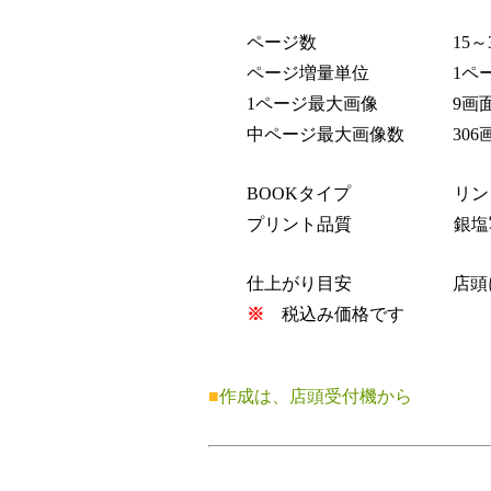
ページ数
15～3
ページ増量単位
1ペー
1ページ最大画像
9画
中ページ最大画像数
306画
BOOKタイプ
リン
プリント品質
銀塩写
仕上がり目安
店頭に
※
税込み価格です
■
作成は、店頭受付機から