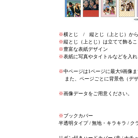
※
横とじ / 縦とじ（上とじ）
か
※
縦とじ（上とじ）は立てて飾るこ
※
豊富な表紙デザイン
※
表紙に写真やタイトルなどを入れ
※
中ページは1ページに最大9画像
また、ページごとに背景色（デザ
※
画像データをご用意ください。
※
ブックカバー
半透明タイプ / 無地・キラキラ /
リボン付きハードカバー (赤 / ナチ