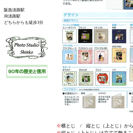
阪急淡路駅
JR淡路駅
どちらからも徒歩3分
※
横とじ / 縦とじ（上とじ）
か
※
縦とじ（上とじ）は立てて飾るこ