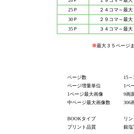
20Ｐ
１９コマ～最大
25Ｐ
２４コマ～最大
30Ｐ
２９コマ～最大
35Ｐ
３４コマ～最大
※
最大３５ページ
ページ数
15～3
ページ増量単位
1ペー
1ページ最大画像
9画
中ページ最大画像数
306画
BOOKタイプ
リン
プリント品質
銀塩写