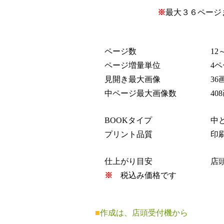
※
最大３６ページ
ページ数
12
ページ増量単位
4ペ
見開き最大画像
36
中ページ最大画像数
408
BOOKタイプ
中と
プリント品質
印刷
仕上がり目安
店頭
※
税込み価格です
■
作成は、店頭受付機から