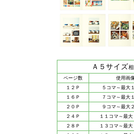
Ａ５サイズ
相
ページ数
使用画
１２Ｐ
５コマ～最大
１６Ｐ
７コマ～最大
２０Ｐ
９コマ～最大
２４Ｐ
１１コマ～最大
２８Ｐ
１３コマ～最大