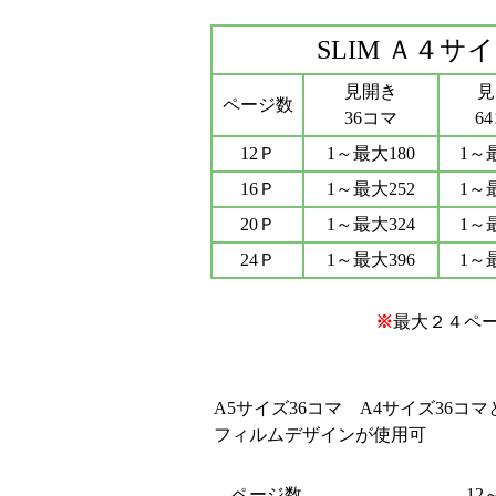
SLIM Ａ４サ
見開き
見
ページ数
36コマ
6
12Ｐ
1～最大180
1～
16Ｐ
1～最大252
1～
20Ｐ
1～最大324
1～
24Ｐ
1～最大396
1～
※
最大２４ペー
A5サイズ36コマ A4サイズ36コマ
フィルムデザインが使用可
ページ数
12