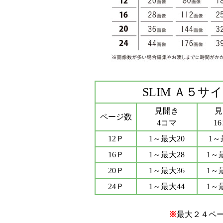
SLIM Ａ５サ
見開き
見
ページ数
4コマ
1
12Ｐ
1～最大20
1～
16Ｐ
1～最大28
1～
20Ｐ
1～最大36
1～
24Ｐ
1～最大44
1～
※
最大２４ペー